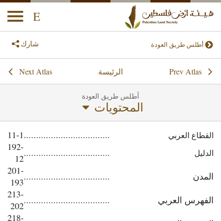
E
oggle
ation
شارك
أطلس طريق العودة
Next Atlas
Prev Atlas
الرئيسة
أطلس طريق العودة
المحتويات
11-1
...................................
القطاع العربي
192-
...................................
الدليل
12
201-
المدن
...................................
193
213-
الفهرس العربي
...................................
202
218-