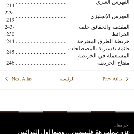
الفهرس العبري
...................................
214
229-
الفهرس الإنجليزي
...................................
219
المقدمة والحقائق خلف
243-
...................................
الخرائط
230
خريطة الطرق المقترحة
...................................
244
قائمة تفسيرية بالمصطلحات
245
...................................
المستعملة في الخريطة
مفتاح الخريطة
...................................
246
Next Atlas
Prev Atlas
الرئيسة
آخر مقال
غزة حملت همّ فلسطين… ومنها أول الفدائيين