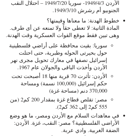
الأردن 1949/4/3- سوريا 1949/7/20 – احتلال النقب
الجنوبيو أم رشرش 1949/3/10.
خطوط الهدنة: ما معناها وقيمتها؟
المادة الثانية: لا تعطى حقاً ولا تمنعه عن أى طرف.
وهى تبين فقط موقع القوات العسكرية وقت الهدنة.
سوريا: بقيت محافظة على أراضي فلسطينية
حول بحيرتى الحوله وطبرية، حتى احتلت
إسرائيل نصفها في معارك تحويل مجرى نهر
الأردن وأخذت الباقى والجولان عام 1967.
الأردن: تأثرت 70 قرية منها 18 أصبحت تحت
حكم إسرائيل (100,000 نسمة) ومساحة
370,000 دنم (مساحة غزة)
مصر: تقلص قطاع غزة بمقدار 200 كم2 (من
555 كم2 إلى 362 كم2).
في معاهدات السلام مع الأردن ومصر، ما هو وضع
الأراضى الفلسطينية؟ مصر: النقب، غزة. الأردن:
الضفة الغربية. وادي عربة.