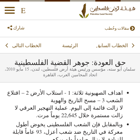
E
oggle
ation
شارك
مقالات وخُطب
الخطاب‭ ‬السابق
الخطاب‭ ‬التالي
الرئيسة
حق العودة: جوهر القضية الفلسطينية
سلمان أبو سته، مؤسس ورئيس هيئة أرض فلسطين، لندن، 15 مايو 2010،
اتحاد المحامين العرب، القاهرة
اهداف الصهيونية ثلاثة: 1 - استلاب الأرض 2 – اقتلاع
الشعب 3 – مسح التاريخ والهوية
لا زالت قائمة إلى اليوم. عملية التهجير العرقي لا
زالت مستمرة خلال 22,645 يوماً مرت.
وبالمقابل فإن الشعب الفلسطينى يخوض أطول
معركة في التاريخ ضد شعب أعزل، 93 عاماً قابلة
للزيادة. لا يزال صامداً ولم يركع.