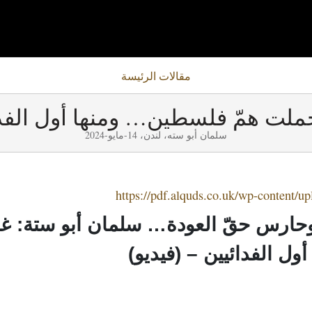
مقالات
الرئيسة
ملت همّ فلسطين… ومنها أول الفدا
سلمان أبو سته، لندن، 14-مايو-2024
https://pdf.alquds.co.uk/wp-content/u
رس حقّ العودة… سلمان أبو ستة: غ
 الفدائيين – (فيديو)