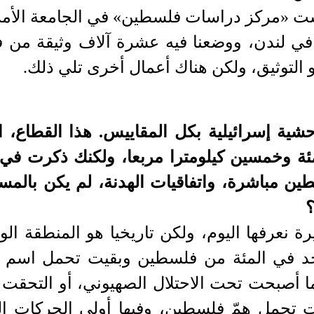
 «مركز دراسات فلسطين» في الجامعة الأمر
ي لندن، ووضعنا فيه عشرة آلاف وثيقة من 
 التوثيق، ولكن هناك أعمال أخرى تلي ذلك.
شية إسرائيلية بكل المقاييس. هذا القطاع، ال
ثمئة وخمسين كيلومترا مربعا، ولكنك ذكرت في 
ين مباشرة، واتفاقيات الهدنة، لم يكن بالمس
؟
رة نعرفها اليوم، ولكن تاريخيا هو المنطقة ال
احد في المئة من فلسطين وبقيت تحمل اسم
أصبحت تحت الاحتلال الصهيوني، أو التحقت ب
يت تحمل همّ فلسطين، وفيها أولى الحركات ال