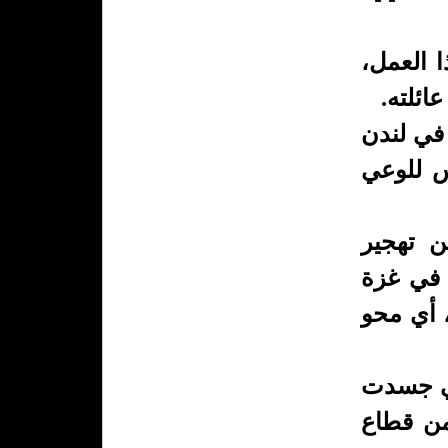
 العمل،
ائلته.
» في لندن
س للوعي
 حواره مع «القدس العربي» إن ما حدث عام 1948 من تهجير
 في غزة
، أي محو
تي جسدت
من قطاع