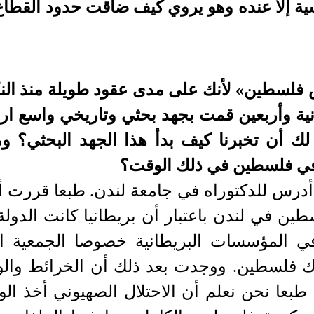
سية إلا عنده وهو يروي كيف ضاقت حدود القطاع
 فلسطين» لأنك على مدى عقود طويلة منذ النك
ية وأربعين قمت بجهد بحثي وتاريخي واسع ار
ن تخبرنا كيف بدأ هذا الجهد البحثي؟ وما
 في فلسطين في ذلك الوقت؟
أدرس للدكتوراه في جامعة لندن. طبعا قررت 
ين في لندن باعتبار أن بريطانيا كانت الدولة
في المؤسسات البريطانية خصوصا الجمعية ال
هناك فلسطين. ووجدت بعد ذلك أن الخرائط وال
عا نحن نعلم أن الاحتلال الصهيوني أخذ الو