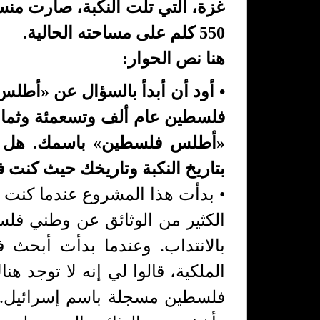
غزة، التي تلت النكبة، صارت من
550 كلم على مساحته الحالية.
هنا نص الحوار:
• أود أن أبدأ بالسؤال عن «أطلس
فلسطين عام ألف وتسعمئة وثمان
«أطلس فلسطين» باسمك. هل لك أ
بتاريخ النكبة وتاريخك حيث كنت
• بدأت هذا المشروع عندما كنت 
الكثير من الوثائق عن وطني فلسط
بالانتداب. وعندما بدأت أبحث 
الملكية، قالوا لي إنه لا توجد 
فلسطين مسجلة باسم إسرائيل. طب