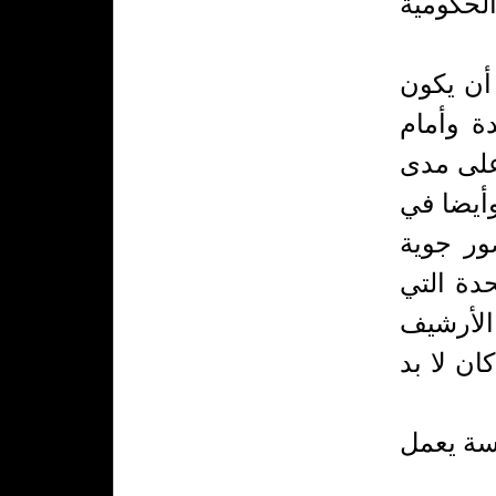
لحكومية
د أن يكون
ة وأمام
على مدى
وأيضا في
ور جوية
دة التي
الأرشيف
ان لا بد
سة يعمل