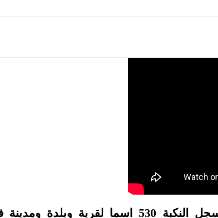
لندن ـ «القدس العربي»: في سجل النكبة 530 اسما لقرية وبلد