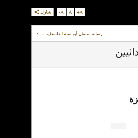
A+
A
A-
شارك
رسالة سلمان أبو ستة الفلسطيني لبلفور البريطاني
ئيين
زة