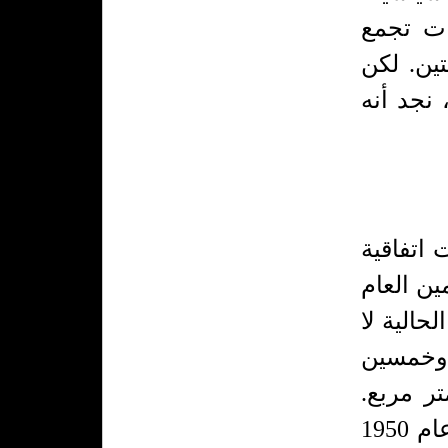
ات تجمع
ين. لكن
 نجد أنه
عت اتفاقية
ين العام
حالية لا
 وخمسين
ر مربع.
لماذا؟ اكتشفنا أنه بعد سنة من توقيع هذه الاتفاقية بالضبط في شباط/ فبراير عام 1950