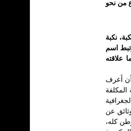
 من نحو
بة، نكبة
تبط اسم
 علاقته
أن أعرف
 المكلفة
جغرافية
وثائق عن
طن كله،