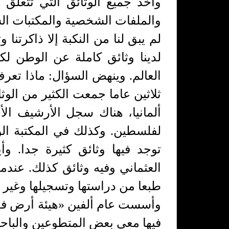
وأخذ جميع الوثائق التي تتعلق 
والملفات الشخصية والمكتبات ال
لم يبق لنا من النكبة إلا ذاكرتنا 
لدينا وثائق كاملة عن الوطن لك
العالم. وينهض السؤال: ماذا تع
ثلاثين عاما جمعت الكثير من الوث
ألمانيا، هناك سجل الأرشيف الأ
لفلسطين. وكذلك في المكتبة الو
توجد فيها وثائق كثيرة جدا. 
العثماني وفيه وثائق كذلك. عندما
طبعا من دراستها وتسجيلها وغير 
وأسست عام ألفين «هيئة أرض فل
فيها معي بعض المتطوعين والباحث