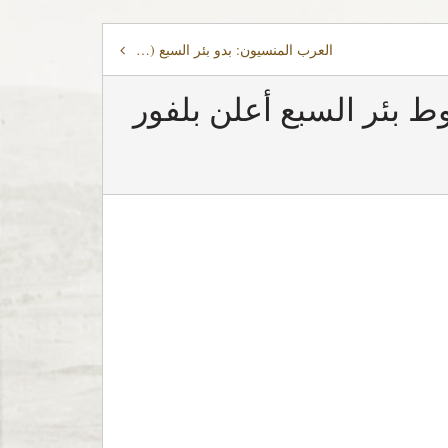
العرب المنسيون: بدو بئر السبع (2 من 2) فرضت إسرائيل الأحكام العرفية في النقب إلى العام 1966 وأعلنت كل الأراضي أملاكاً للدولة
 2) بعد يومين من سقوط بئر السبع أعلن بلفور