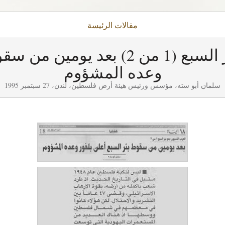
مقالات
الرئيسة
العرب المنسيون: بدو بئر السبع (1 من
وعده المشؤوم
سلمان أبو سته، مؤسس ورئيس هيئة أرض فلسطين، لندن، 27 سبتمبر 1995