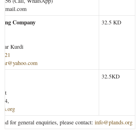
 456 (Call, WhatsApp)
hotmail.com
acting Company
32.5 KD
E.
mar Kurdi
0421
mmar@yahoo.com
32.5KD
ait
124,
ds.org
 and for general enquiries, please contact:
info@plands.org