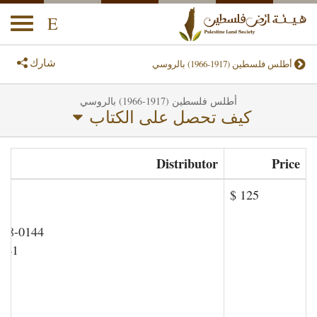
E
oggle
ation
شارك
أطلس فلسطين (1917-1966) بالروسي
أطلس فلسطين (1917-1966) بالروسي
كيف تحصل على الكتاب
Distributor
Price
$ 125
018-0144
9441
rg
g