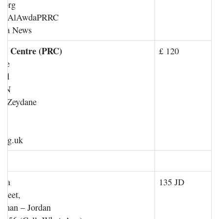
.org
a@AlAwdaPRRC
wda News
rn
Centre (PRC)
£ 120
use
oad
7PN
im Zeydane
19
94
.org.uk
tta
135 JD
treet,
mman – Jordan