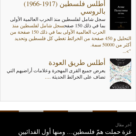
أطلس فلسطين (1917-1966)
بالروسي
سجل شامل لفلسطين منذ الحرب العالمية الأولى
بما في ذلك 150 صفح
سجل شامل لفلسطين منذ
الحرب العالمية الأولى بما في ذلك 150 صفحة من
التحليل و 450 صفحة من الخرائط تغطي كل فلسطين وتحديد
أكثر من 50000 سمة.
">...
أطلس طريق العودة
...
‬تضاف‭ ‬على‭ ‬الخرائط‭ ‬الحديثة‭. ‬
آخر مقال
غزة حملت همّ فلسطين… ومنها أول الفدائيين