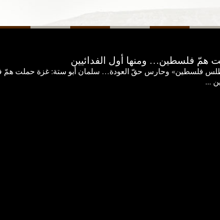
 همّ فلسطين… ومنها أول الفدائيين
س فلسطين» وحارس حقّ العودة… سلمان أبو ستة: غزة حملت همّ 
ن ...